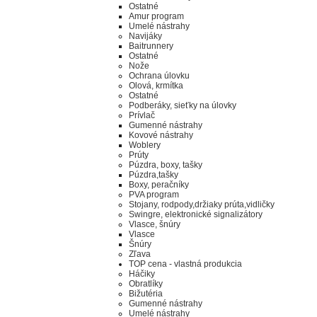
Ostatné
Amur program
Umelé nástrahy
Navijáky
Baitrunnery
Ostatné
Nože
Ochrana úlovku
Olová, krmítka
Ostatné
Podberáky, sieťky na úlovky
Prívlač
Gumenné nástrahy
Kovové nástrahy
Woblery
Prúty
Púzdra, boxy, tašky
Púzdra,tašky
Boxy, peračníky
PVA program
Stojany, rodpody,držiaky prúta,vidličky
Swingre, elektronické signalizátory
Vlasce, šnúry
Vlasce
Šnúry
Zľava
TOP cena - vlastná produkcia
Háčiky
Obratlíky
Bižutéria
Gumenné nástrahy
Umelé nástrahy