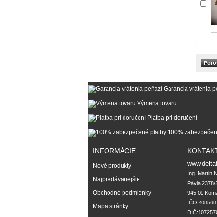
Garancia vrátenia p
Výmena tovaru
Platba pri doručení
100% zabezpečené
INFORMÁCIE
KONTAK
www.deltaf
Nové produkty
Ing. Martin Nemč
Najpredávanejšie
Pávia 2378/21   
Obchodné podmienky
945 01 Komárno 
IČO:40856879     
Mapa stránky
DIČ:1072570532   