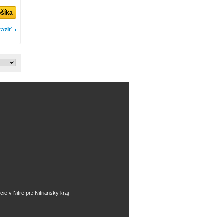
ošíka
aziť
špekcie v Nitre pre Nitriansky kraj
