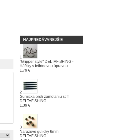
NAJPREDÁVANEJŠIE
1
"Gripper style" DELTAFISHING -
Háčiky s teflónovou úpravou
1,79 €
2
Gumička proti zamotaniu stiff
DELTAFISHING
1,39 €
3
Nárazové guličky 6mm
DELTAFISHING