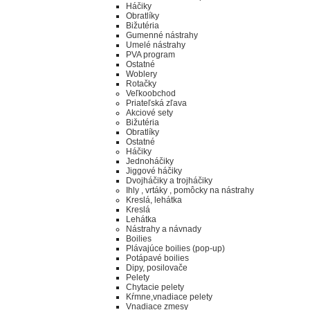
Háčiky
Obratlíky
Bižutéria
Gumenné nástrahy
Umelé nástrahy
PVA program
Ostatné
Woblery
Rotačky
Veľkoobchod
Priateľská zľava
Akciové sety
Bižutéria
Obratlíky
Ostatné
Háčiky
Jednoháčiky
Jiggové háčiky
Dvojháčiky a trojháčiky
Ihly , vrtáky , pomôcky na nástrahy
Kreslá, lehátka
Kreslá
Lehátka
Nástrahy a návnady
Boilies
Plávajúce boilies (pop-up)
Potápavé boilies
Dipy, posilovače
Pelety
Chytacie pelety
Kŕmne,vnadiace pelety
Vnadiace zmesy