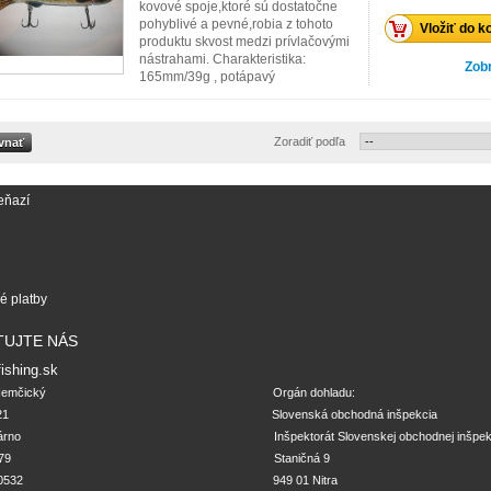
kovové spoje,ktoré sú dostatočne
pohyblivé a pevné,robia z tohoto
Vložiť do k
produktu skvost medzi prívlačovými
nástrahami. Charakteristika:
Zobr
165mm/39g , potápavý
Zoradiť podľa
eňazí
 platby
TUJTE NÁS
ishing.sk
ický                                                                     Orgán dohladu:

                                                                             Slovenská obchodná inšpekcia

                                                                            Inšpektorát Slovenskej obchodnej in
                                                                           Staničná 9

                                                                         949 01 Nitra
