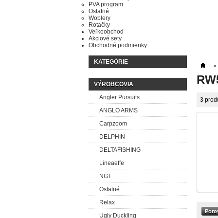
PVA program
Ostatné
Woblery
Rotačky
Veľkoobchod
Akciové sety
Obchodné podmienky
KATEGÓRIE
>
RW5
VÝROBCOVIA
Angler Pursuits
3 prod
ANGLO ARMS
Carpzoom
DELPHIN
DELTAFISHING
Lineaeffe
NGT
Ostatné
Relax
Ugly Duckling