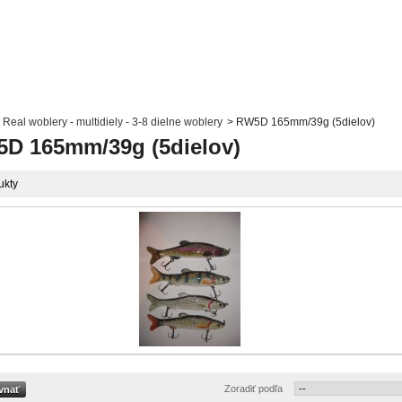
Real woblery - multidiely - 3-8 dielne woblery
>
RW5D 165mm/39g (5dielov)
D 165mm/39g (5dielov)
ukty
Zoradiť podľa