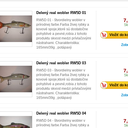
Delený real wobler RW5D 01
7
RW5D 01 - štvordielny wobler v
prírodnej farbe.Farba živej rybky a
Sk
kovové spoje,ktoré sú dostatočne
pohyblivé a pevné,robia z tohoto
Vložiť do k
produktu skvost medzi prívlačovými
nástrahami. Charakteristika:
Zobr
165mm/39g , potápavý
Delený real wobler RW5D 03
7
RW5D 03 - štvordielny wobler v
prírodnej farbe.Farba živej rybky a
Sk
kovové spoje,ktoré sú dostatočne
pohyblivé a pevné,robia z tohoto
Vložiť do k
produktu skvost medzi prívlačovými
nástrahami. Charakteristika:
Zobr
165mm/39g , potápavý
Delený real wobler RW5D 04
7
RW5D 04 - štvordielny wobler v
prírodnej farbe.Farba živej rybky a
Sk