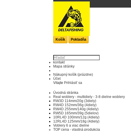
KOŠÍK
produkt
(prázdne)
Žiadne produkty
0,00 €
Poštovné
0,00 €
Spolu
Košík
Pokladňa
kontakt
Mapa stránky
Nákupný košík
(prázdne)
Účet
Vitajte
Prihlásiť sa
Úvodná stránka
Real woblery - multidiely - 3-8 dielne woblery
RW3D 114mm/20g (3diely)
RW4D 152mm/36g (4diely)
RW4D 255mm/140g (4diely)
RW5D 165mm/39g (5dielov)
10RL4D 100mm/12g (4diely)
12RL4D 125mm/18g (4diely)
Voblery 6 a viac dielne
TOP cena - vlastná produkcia