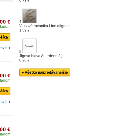
0,79 €
,00 €
4
Vlasové rovnátko Line aligner
ladom
1,59 €
ošíka
aziť
5
Jigová hlava Aberdeen 3g
0,20 €
» Všetko najpredávanejšie
,00 €
ladom
ošíka
aziť
,00 €
ladom