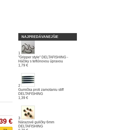
NAJPREDÁVANEJŠIE
1
"Gripper style" DELTAFISHING -
Háčiky s teflónovou úpravou
1,79 €
2
Gumička proti zamotaniu stiff
DELTAFISHING
1,39 €
3
39 €
Nárazové guličky 6mm
DELTAFISHING