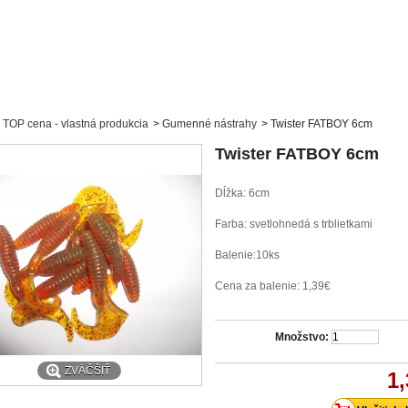
TOP cena - vlastná produkcia
>
Gumenné nástrahy
>
Twister FATBOY 6cm
Twister FATBOY 6cm
Dĺžka: 6cm
Farba: svetlohnedá s trblietkami
Balenie:10ks
Cena za balenie: 1,39€
Množstvo:
ZVÄČŠIŤ
1,