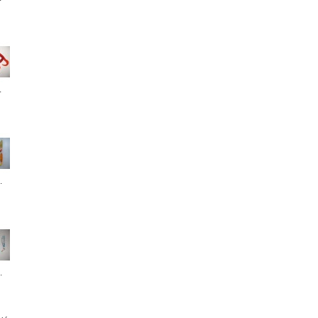
.
.
.