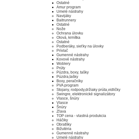
Ostatné
Amur program
Umelé nástrahy
Navijáky
Baitrunnery
Ostatné
Nože
Ochrana úlovku
Olová, krmítka
Ostatné
Podberáky, sieťky na úlovky
Prívlač
Gumenné nástrahy
Kovové nástrahy
Woblery
Prúty
Púzdra, boxy, tašky
Púzdra,tašky
Boxy, peračníky
PVA program
Stojany, rodpody,držiaky prúta,vidličky
Swingre, elektronické signalizátory
Vlasce, šnúry
Vlasce
Šnúry
Zľava
TOP cena - vlastná produkcia
Háčiky
Obratlíky
Bižutéria
Gumenné nástrahy
Umelé nástrahy