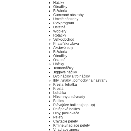
Háčiky
Obratlíky
Bižutéria
Gumenné nástrahy
Umelé nástrahy
PVA program
Ostatné
Woblery
Rotačky
Veľkoobchod
Priateľská zľava
Akciové sety
Bižutéria
Obratlíky
Ostatné
Háčiky
Jednoháčiky
Jiggové háčiky
Dvojháčiky a trojháčiky
Ihly , vrtáky , pomôcky na nástrahy
Kreslá, lehátka
Kreslá
Lehátka
Nástrahy a návnady
Boilies
Plávajúce boilies (pop-up)
Potápavé boilies
Dipy, posilovače
Pelety
Chytacie pelety
Kŕmne,vnadiace pelety
Vnadiace zmesy