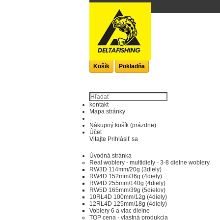
KOŠÍK
produkt
(prázdne)
Žiadne produkty
0,00 €
Poštovné
0,00 €
Spolu
Košík
Pokladňa
kontakt
Mapa stránky
Nákupný košík
(prázdne)
Účet
Vitajte
Prihlásiť sa
Úvodná stránka
Real woblery - multidiely - 3-8 dielne woblery
RW3D 114mm/20g (3diely)
RW4D 152mm/36g (4diely)
RW4D 255mm/140g (4diely)
RW5D 165mm/39g (5dielov)
10RL4D 100mm/12g (4diely)
12RL4D 125mm/18g (4diely)
Voblery 6 a viac dielne
TOP cena - vlastná produkcia