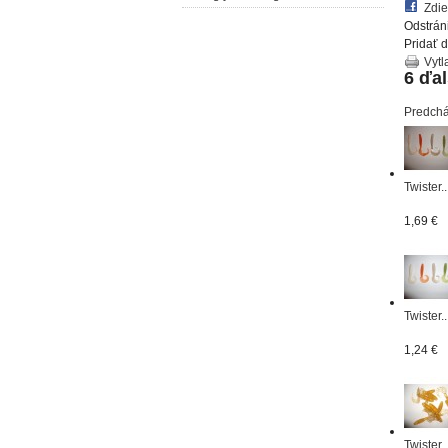
Zdie
Odstrán
Pridať 
Vytl
6 ďal
Predch
Twister..
1,69 €
Twister..
1,24 €
Twister..