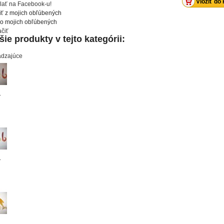
lať na Facebook-u!
iť z mojich obľúbených
do mojich obľúbených
ačiť
šie produkty v tejto kategórii:
ádzajúce
.
.
.