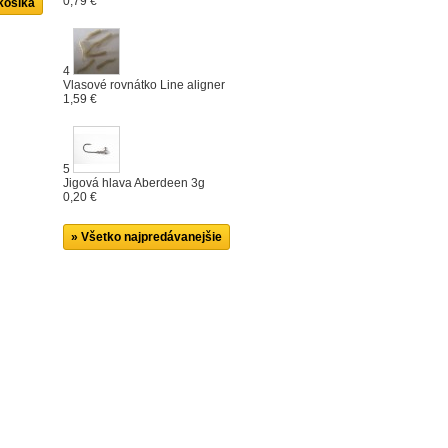
0,79 €
4
Vlasové rovnátko Line aligner
1,59 €
5
Jigová hlava Aberdeen 3g
0,20 €
» Všetko najpredávanejšie