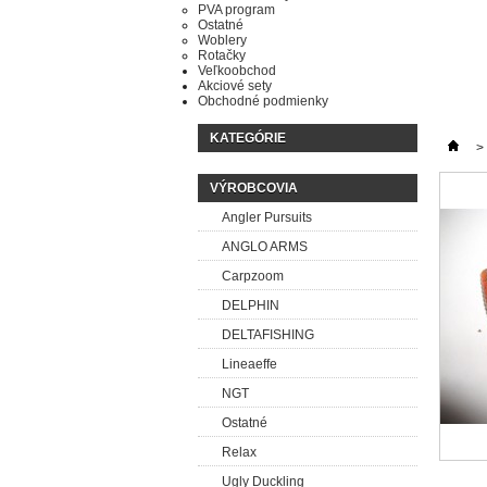
PVA program
Ostatné
Woblery
Rotačky
Veľkoobchod
Akciové sety
Obchodné podmienky
KATEGÓRIE
>
VÝROBCOVIA
Angler Pursuits
ANGLO ARMS
Carpzoom
DELPHIN
DELTAFISHING
Lineaeffe
NGT
Ostatné
Relax
Ugly Duckling