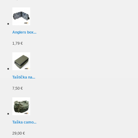
Anglers box...
1,79 €
Taštička na...
7,50 €
Taška camo...
29,00 €