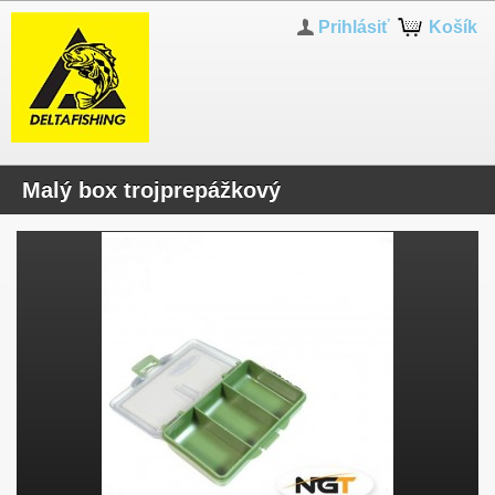
Prihlásiť
Košík
Malý box trojprepážkový