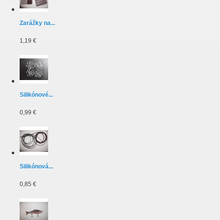
Zarážky na...
1,19 €
Silikónové...
0,99 €
Silikónová...
0,85 €