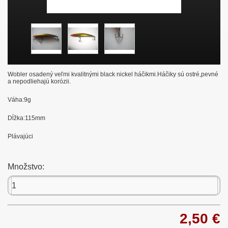
Wobler osadený veľmi kvalitnými black nickel háčikmi.Háčiky sú ostré,pevné
a nepodliehajú korózii.
Váha:9g
Dĺžka:115mm
Plávajúci
Množstvo:
2,50 €